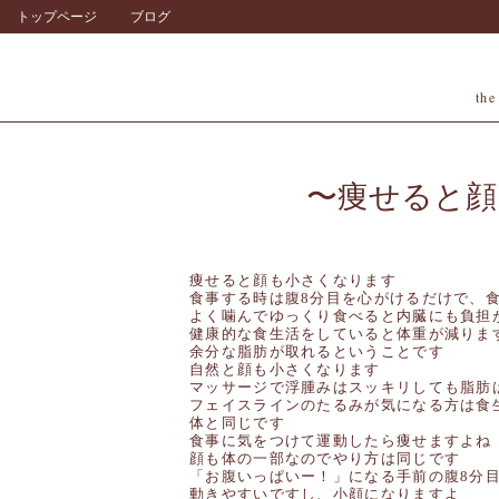
トップページ
ブログ
the
痩せると顔
痩せると顔も小さくなります
食事する時は腹8分目を心がけるだけで、
よく噛んでゆっくり食べると内臓にも負担
健康的な食生活をしていると体重が減りま
余分な脂肪が取れるということです
自然と顔も小さくなります
マッサージで浮腫みはスッキリしても脂肪
フェイスラインのたるみが気になる方は食
体と同じです
食事に気をつけて運動したら痩せますよね
顔も体の一部なのでやり方は同じです
「お腹いっぱいー！」になる手前の腹8分
動きやすいですし、小顔になりますよ