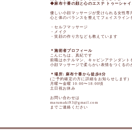
◆麻布十番の顔と心のエステ トゥーシャイ
優しい小顔マッサージが受けられる女性専
心と体のバランスを整えてフェイスライン
・セルフマッサージ
・メイク
・笑顔の作り方なども教えています
＊施術者プロフィール
こんにちは、真紀です
前職はホテルマン、キャビンアテンダント
小顔マッサージで柔らかい表情をつくるの
＊場所: 麻布十番から徒歩8分
(ご予約確定の方に詳細をお知らせします)
月曜〜金曜 10:00〜18:00頃
土日祝お休み
お問い合わせは
marumaki93@gmail.com
までご連絡ください