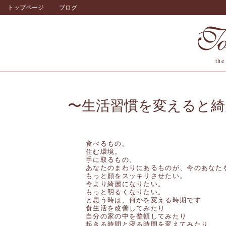
トップページ
ブログ
the
生活習慣を変えると綺
食べるもの。
住む環境。
手に取るもの。
あなたのまわりにあるものが、今のあなた
もっと顔をスッキリさせたい。
今より綺麗になりたい。
もっと明るくなりたい。
と思う時は、何かを変える時期です
食生活を改善してみたり
自分の家の中を整頓してみたり
起きる時間と寝る時間を変えてみたり