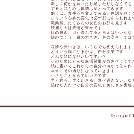
新しく何かを買ったり足したりしなくても
すると顔も心も体調も変わってきます
例えば、食生活を変えてみると体調が良く
そういう心身の変化は必ず顔にあらわれま
職業柄、たくさんの女性のお顔を見ます
綺麗な人は表情が豊かです
目の輝き、目が澄んでると言えばいいかな
顔のつくり、目の大きさ、鼻の高さ、では
表情や顔つきは、いくらでも変えられます
どういう顔になるかは、自分次第です
どんな顔になりたいですか？
そのためにどんな生活習慣が良さそうです
紙に書いてこれからの自分の向かう先を作
本当にその通りになっていきます
小さなことからでいいのです
早く寝る。早く起きる。食べ過ぎない。な
続けた人だけが自分の変化と美しさを実感
Copyright© T