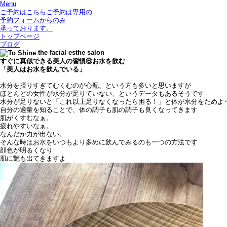
Menu
ご予約はこちら
ご予約は専用の
予約フォームからのみ
承っております。
トップページ
ブログ
the facial esthe salon
すぐに真似できる美人の習慣⑥お水を飲む
「美人はお水を飲んでいる」
水分を摂りすぎてむくむのが心配、という方も多いと思いますが
ほとんどの女性が水分が足りていない、というデータもあるそうです
水分が足りないと「これ以上足りなくなったら困る！」と体が水分をためよ
自分の適量を知ることで、体の調子も肌の調子も良くなってきます
肌がくすむなぁ。
疲れやすいなぁ。
なんだか力が出ない。
そんな時はお水をいつもより多めに飲んでみるのも一つの方法です
顔色が明るくなり
肌に艶も出てきますよ