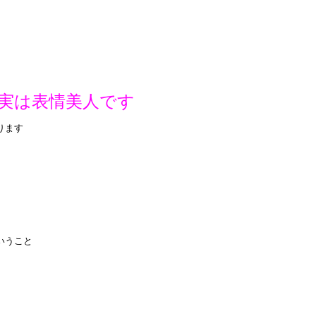
実は表情美人です
ります
いうこと