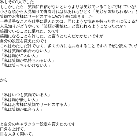
私もその1人でした
もしかしたら、笑顔に自信がないというよりは笑顔でいることに慣れていな
小さな頃から人見知りで青春時代は肌あれもひどく「笑顔が気持ちわるい」
笑顔でお客様にサービスするCAの仕事に就きました
一番苦手なことを仕事に選んだのは、同じような悩みを持った方々に伝える
人見知りがどうやって「笑顔が素敵ね」と言われるようになったのか？
笑顔でいることに慣れた、のです
笑顔になることを許した、と言うとなんだかかたいですが
自分の設定を変えたのです
これはわたしだけでなく、多くの方にも共通することですのでぜひ読んでい
「私は笑顔の似合わない人」
「私は顔がこわい人」
「私は笑顔が気持ちわるい人」
「私は笑っちゃいけない人」
から
「私はいつも笑顔でいる人」
「私は顔が優しい人」
「私はお客様に笑顔でサービスする人」
「私は笑顔が似合う人」
と自分のキャラクター設定を変えたのです
口角を上げて。
目を大きく開いて。