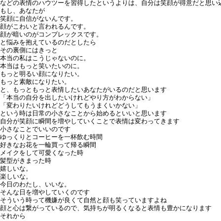
などの表情のハウツーを習得したというよりは、
自分は笑顔が得意だと思い
もし、あなたが
笑顔に自信がないんです。
顔がこわいと言われるんです。
顔が暗いのがコンプレックスです。
と悩みを抱えているのだとしたら
その裏側にはきっと
本当の私はこうじゃないのに。
本当はもっと笑いたいのに。
もっと明るい顔になりたい。
もっと素敵になりたい。
と、もっともっと表情したいあなたがいるのだと思います
「本当の自分を出したいけれどやり方がわからない」
「変わりたいけれどどうしてもうまくいかない」
という時は日常の小さなことから始めるといいと思います
自分が笑顔に瞬間を増やしていくことで表情は変わってきます
小さなことでいいのです
ゆっくりとコーヒーを一杯飲む時間
好きなお花を一輪買って帰る瞬間
メイクをして可愛くなった時
髪型がきまった時
嬉しいな。
楽しいな。
今日のわたし、いいな。
そんな日を増やしていくのです
そういう時って機嫌が良くて自然と顔も笑っていますよね
顔と心は繋がっているので、気持ちが明るくなると表情も豊かになります
それから