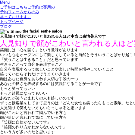
Menu
ご予約はこちら
ご予約は専用の
予約フォームからのみ
承っております。
トップページ
ブログ
the facial esthe salon
人見知りで顔がこわいと言われる人ほど本当は表情美人です
人見知りで顔がこわいと言われる人ほど
笑顔には「心を開く」という意味があります
いつも心をオープンにして
楽しくしていると自然とそういうことばかり起こ
「笑うことは生きること」だと思っています
生きることって自分を表現すること
自分を表現するって嬉しいことや楽しい時間を増やしていくこと
笑っていたらそれだけでうまくいきます
顔はあなた自身をあらわす大切な手段の一つ
あなたの良さを表現するのには笑顔になることが一番です
もっと笑ってもいい
もっと綺麗になってもいい
あなたが笑うとまわりの人も嬉しいのです
ずっと接客業をしてきて思うのは「どんな女性も笑ったらもっと素敵」だと
人見知りで笑えない方もいらっしゃると思います
顔がこわいと言われて悩んでいる方も
顔が暗いと言われて気にしている方も
「笑顔に自信がないんです」
「笑顔の作り方がわからないんです」
という方が多いのだと思います