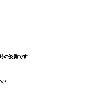
時の姿勢です
のが