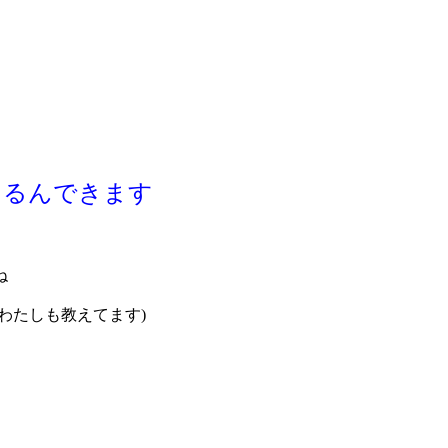
たるんできます
ね
わたしも教えてます)